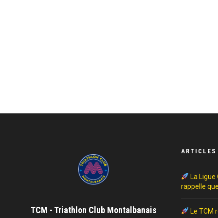
ARTICLES
La Ligue 
rappelle que
TCM - Triathlon Club Montalbanais
Le TCM re