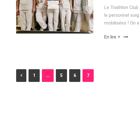
Le Triathlon Club
le personnel soig
mobilisées ! On 
En lire +
1
…
5
6
7