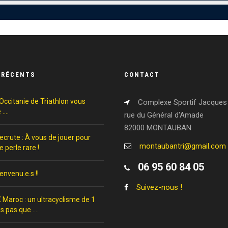
 RÉCENTS
CONTACT
Occitanie de Triathlon vous
Complexe Sportif Jacques 
 ….
rue du Général d'Amade
82000 MONTAUBAN
crute : À vous de jouer pour
montaubantri@gmail.com
e perle rare !
06 95 60 84 05
envenu.e.s !!
Suivez-nous !
 Maroc : un ultracyclisme de 1
s pas que ….