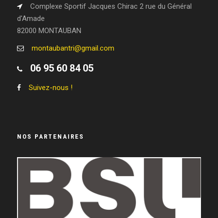
Complexe Sportif Jacques Chirac 2 rue du Général
d'Amade
82000 MONTAUBAN
montaubantri@gmail.com
06 95 60 84 05
Suivez-nous !
NOS PARTENAIRES
LEGEND WHEELS
RRUNNING
LE RAYMOND
GASTON-SERVICE
VIVIPRINT
LISSAC OPTICIEN
CABI-GROUP
CIC
BSU