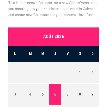
This is an example Calendar. As a new SportsPress user,
you should go to
your dashboard
to delete this Calendar
and create new Calendars for your content. Have fun!
AOÛT 2026
L
M
M
J
V
S
D
1
2
3
4
5
6
7
8
9