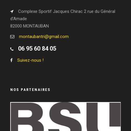
Complexe Sportif Jacques Chirac 2 rue du Général
d'Amade
82000 MONTAUBAN
montaubantri@gmail.com
06 95 60 84 05
Suivez-nous !
NOS PARTENAIRES
LEGEND WHEELS
RRUNNING
LE RAYMOND
GASTON-SERVICE
VIVIPRINT
LISSAC OPTICIEN