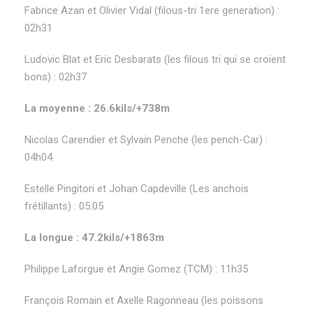
Fabrice Azan et Olivier Vidal (filous-tri 1ere generation) :
02h31
Ludovic Blat et Eric Desbarats (les filous tri qui se croient
bons) : 02h37
La moyenne : 26.6kils/+738m
Nicolas Carendier et Sylvain Penche (les pench-Car) :
04h04
Estelle Pingitori et Johan Capdeville (Les anchois
frétillants) : 05:05
La longue : 47.2kils/+1863m
Philippe Laforgue et Angie Gomez (TCM) : 11h35
François Romain et Axelle Ragonneau (les poissons