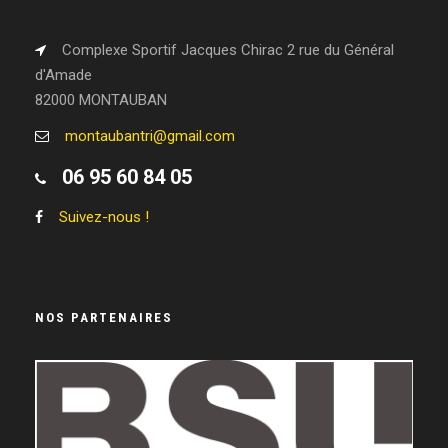
Complexe Sportif Jacques Chirac 2 rue du Général
d'Amade
82000 MONTAUBAN
montaubantri@gmail.com
06 95 60 84 05
Suivez-nous !
NOS PARTENAIRES
LEGEND WHEELS
RRUNNING
LE RAYMOND
GASTON-SERVICE
VIVIPRINT