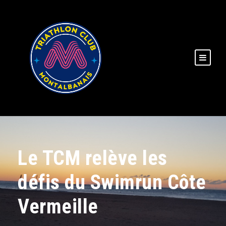
Le TCM relève les
défis du Swimrun Côte
Vermeille