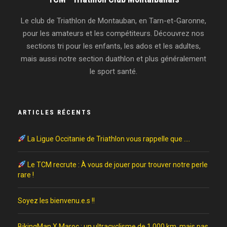
Le club de Triathlon de Montauban, en Tarn-et-Garonne,
pour les amateurs et les compétiteurs. Découvrez nos
sections tri pour les enfants, les ados et les adultes,
mais aussi notre section duathlon et plus généralement
le sport santé.
ARTICLES RÉCENTS
La Ligue Occitanie de Triathlon vous rappelle que ….
Le TCM recrute : À vous de jouer pour trouver notre perle
rare !
Soyez les bienvenu.e.s !!
BikingMan X Maroc : un ultracyclisme de 1 000 km, mais pas