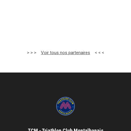
> > >
Voir tous nos partenaires
< < <
TCM - Triathlon Club Montalbanais