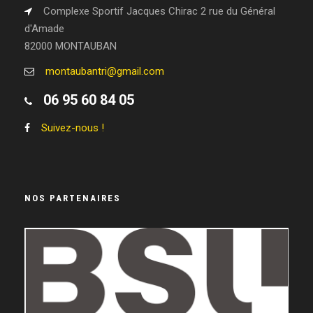
Complexe Sportif Jacques Chirac 2 rue du Général
d'Amade
82000 MONTAUBAN
montaubantri@gmail.com
06 95 60 84 05
Suivez-nous !
NOS PARTENAIRES
LEGEND WHEELS
RRUNNING
LE RAYMOND
GASTON-SERVICE
VIVIPRINT
LISSAC OPTICIEN
CABI-GROUP
CIC
BSU