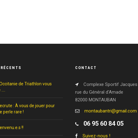
 RÉCENTS
CONTACT
Occitanie de Triathlon vous
Complexe Sportif Jacques 
 ….
rue du Général d'Amade
82000 MONTAUBAN
crute : À vous de jouer pour
montaubantri@gmail.com
e perle rare !
06 95 60 84 05
envenu.e.s !!
Suivez-nous !