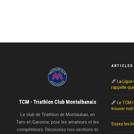
ARTICLES
La Ligue 
rappelle que
TCM - Triathlon Club Montalbanais
Le TCM re
trouver notr
Le club de Triathlon de Montauban, en
Tarn-et-Garonne, pour les amateurs et les
Soyez les bi
compétiteurs. Découvrez nos sections tri