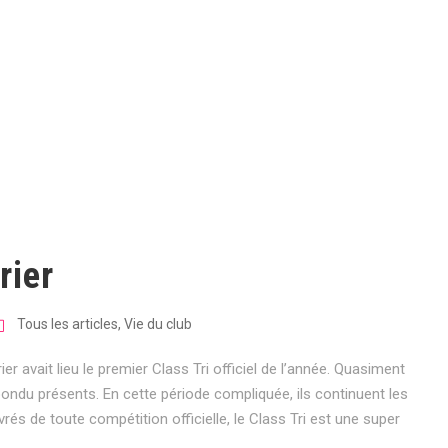
DAY
mars 5, 2021
rier
Tous les articles
,
Vie du club
er avait lieu le premier Class Tri officiel de l’année. Quasiment
épondu présents. En cette période compliquée, ils continuent les
rés de toute compétition officielle, le Class Tri est une super