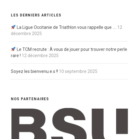
LES DERNIERS ARTICLES
La Ligue Occitanie de Triathlon vous rappelle que ….
12
décembre 2025
Le TCM recrute : À vous de jouer pour trouver notre perle
rare !
12 décembre 2025
Soyez les bienvenu.e.s !!
10 septembre 2025
NOS PARTENAIRES
LEGEND WHEELS
RRUNNING
LE RAYMOND
GASTON-SERVICE
VIVIPRINT
LISSAC OPTICIEN