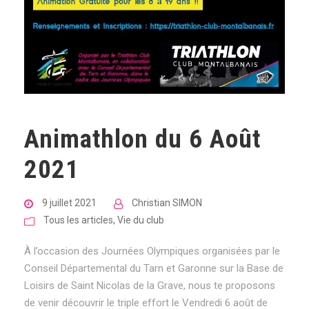
Animathlon du 6 Août
2021
9 juillet 2021
Christian SIMON
Tous les articles
,
Vie du club
À l’occasion des Journées Olympiques organisées par le
Conseil Départemental du Tarn et Garonne sur la Base de
Loisirs de Saint Nicolas de la Grave, nous te proposons
de venir découvrir le triple effort le Vendredi 6 août de