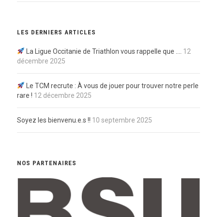
LES DERNIERS ARTICLES
La Ligue Occitanie de Triathlon vous rappelle que ….
12
décembre 2025
Le TCM recrute : À vous de jouer pour trouver notre perle
rare !
12 décembre 2025
Soyez les bienvenu.e.s !!
10 septembre 2025
NOS PARTENAIRES
LEGEND WHEELS
RRUNNING
LE RAYMOND
GASTON-SERVICE