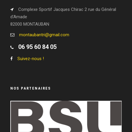
Complexe Sportif Jacques Chirac 2 rue du Général
d'Amade
82000 MONTAUBAN
montaubantri@gmail.com
06 95 60 84 05
Suivez-nous !
NOS PARTENAIRES
LEGEND WHEELS
RRUNNING
LE RAYMOND
GASTON-SERVICE
VIVIPRINT
LISSAC OPTICIEN
CABI-GROUP