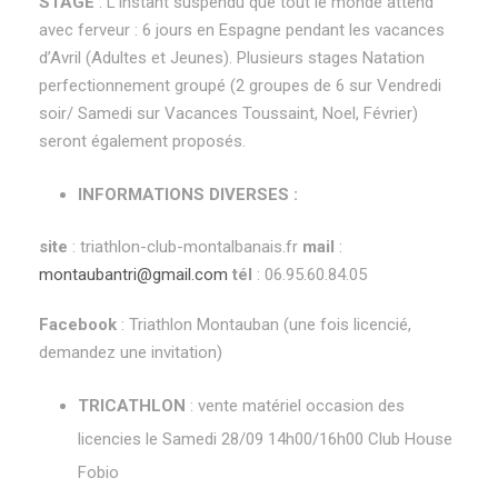
STAGE
: L’instant suspendu que tout le monde attend
avec ferveur : 6 jours en Espagne pendant les vacances
d’Avril (Adultes et Jeunes). Plusieurs stages Natation
perfectionnement groupé (2 groupes de 6 sur Vendredi
soir/ Samedi sur Vacances Toussaint, Noel, Février)
seront également proposés.
INFORMATIONS DIVERSES :
site
: triathlon-club-montalbanais.fr
mail
:
montaubantri@gmail.com
tél
: 06.95.60.84.05
Facebook
: Triathlon Montauban (une fois licencié,
demandez une invitation)
TRICATHLON
: vente matériel occasion des
licencies le Samedi 28/09 14h00/16h00 Club House
Fobio