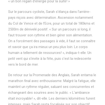
« un bon regain d’énergie pour la suite! »
Sur le parcours cycliste, Sarah s’élança dans l’arrière-
pays niçois avec détermination. Ascension notamment
du Col de Vence et de l’Ecre, pour un total de 180kms et
2500m de dénivelé positif. « Sur un parcours si long, il
faut trouver son rythme et bien gérer son alimentation.
On a forcément des passages à vide, il faut se connaître
et savoir que ça ira mieux un peu plus loin. Le corps
humain a tellement de ressources! », indiqua-t-elle. Un
petit vent qui s’invite à la fête, puis c’est la redescente
vers le bord de mer.
De retour sur la Promenade des Anglais, Sarah entama le
marathon final avec enthousiasme. Malgré la fatigue, elle
maintint un rythme régulier, saluant ses concurrentes et
échangeant des sourires avec le public. « L’ambiance
était incroyable! », dit-elle. Les derniers kilomètres furent
intenses, mais Sarah resta focalisée sur son objectif,