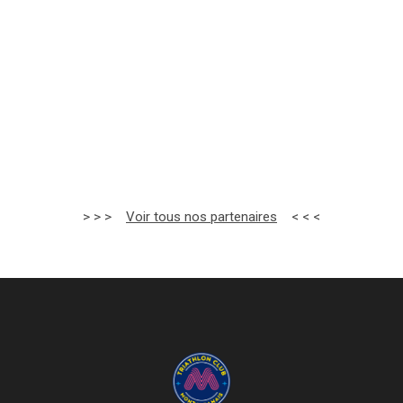
AUTO SECURITE
IN’SPIRU
> > >
Voir tous nos partenaires
< < <