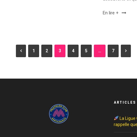
En lire +
1
2
3
4
5
…
7
ARTICLES
La Ligue 
rappelle que