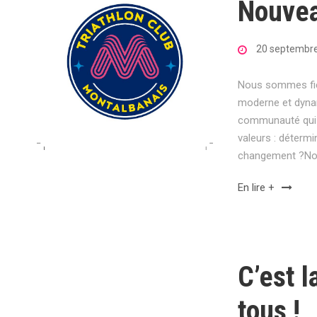
Nouvea
20 septembr
Nous sommes fier
moderne et dynami
communauté qui 
valeurs : détermi
changement ?Nous
En lire +
C’est l
tous !