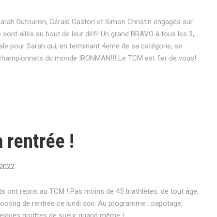
Sarah Dutouron, Gérald Gaston et Simon Christin engagés sur
 sont allés au bout de leur défi! Un grand BRAVO à tous les 3,
ale pour Sarah qui, en terminant 4eme de sa catégorie, se
s championnats du monde IRONMAN!!! Le TCM est fier de vous!
a rentrée !
 2022
s ont repris au TCM ! Pas moins de 45 triathlètes, de tout âge,
footing de rentrée ce lundi soir. Au programme : papotage,
uelques gouttes de sueur quand même !