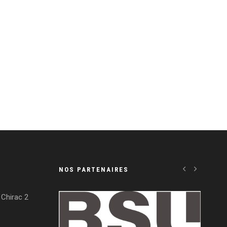
NOS PARTENAIRES
Chirac 2
LEGEND WHEELS
RRUNNING
LE RAYMOND
GASTON-SERVICE
VIVIPRINT